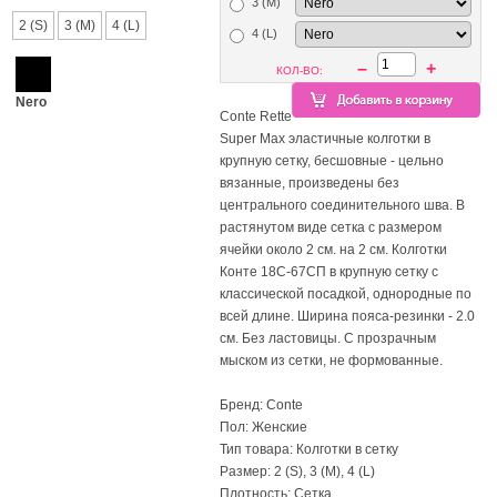
3 (M)
2 (S)
3 (M)
4 (L)
4 (L)
–
+
КОЛ-ВО:
Nero
Conte Rette
Super Max эластичные колготки в
крупную сетку, бесшовные - цельно
вязанные, произведены без
центрального соединительного шва. В
растянутом виде сетка с размером
ячейки около 2 см. на 2 см. Колготки
Конте 18С-67СП в крупную сетку с
классической посадкой, однородные по
всей длине. Ширина пояса-резинки - 2.0
см. Без ластовицы. С прозрачным
мыском из сетки, не формованные.
Бренд: Conte
Пол: Женские
Тип товара: Колготки в сетку
Размер: 2 (S), 3 (M), 4 (L)
Плотность: Сетка