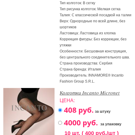
Тип колготок: В сетку
Тип рисунка колготок: Мелкая сетка
Талия: С классической посадкой на талии
Верх: Однородные по всей длине, без
шортиков
Ластовица: Ластовица из хлопка
Коррекция фигуры: Без коррекции, без
утяжки
Особенности: Бесшовная конструкция,
без центрального соединительного шва.
Страна производства: Сербия
Страна бренда: Италия
Производитель: INNAMORE® Incanto
Fashion Group S.R.L.
Колготки Incanto Micronet
ЦЕНА:
за штуку
за упаковку
10 шт. ( 400 руб./шт )