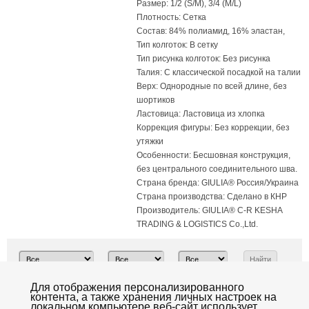
Размер: 1/2 (S/M), 3/4 (M/L)
Плотность: Сетка
Состав: 84% полиамид, 16% эластан,
Тип колготок: В сетку
Тип рисунка колготок: Без рисунка
Талия: С классической посадкой на талии
Верх: Однородные по всей длине, без
шортиков
Ластовица: Ластовица из хлопка
Коррекция фигуры: Без коррекции, без
утяжки
Особенности: Бесшовная конструкция,
без центрального соединительного шва.
Страна бренда: GIULIA® Россия/Украина
Страна производства: Сделано в КНР
Производитель: GIULIA® C-R KESHA
TRADING & LOGISTICS Co.,Ltd.
Всего товаров:
Для отображения персонализированного
6
Показать:
20
|
40
|
100
|
все
контента, а также хранения личных настроек на
локальном компьютере веб-сайт использует