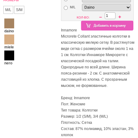
РАЗМЕРЫ
M/L
M/L
S/M
–
+
КОЛ-ВО:
Innamore
daino
Microrete Collant эластичные колготки в
классическую мелкую сетку. В растянутом
miele
виде сетка с размером ячейки около 1 на
1 см. Колготки Иннаморе Микрорете с
классической посадкой на талии.
nero
Однородные по всей длине. Ширина
пояса-резинки - 2 см. С анатомической
ластовицей из хлопка. С прозрачным
мыском, не формованные.
Бренд: Innamore
Пол: Женские
Тип товара: Колготки
Размер: 1/2 (S/M), 3/4 (M/L)
Плотность: Сетка
Состав: 87% полиамид, 10% эластан, 3%
хлопок