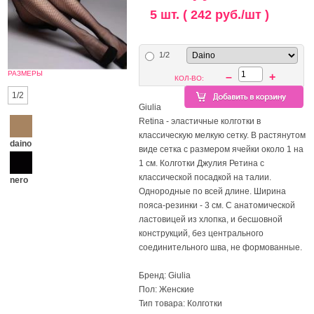
5 шт. ( 242 руб./шт )
1/2
РАЗМЕРЫ
–
+
КОЛ-ВО:
1/2
Giulia
Retina - эластичные колготки в
классическую мелкую сетку. В растянутом
daino
виде сетка с размером ячейки около 1 на
1 см. Колготки Джулия Ретина с
классической посадкой на талии.
nero
Однородные по всей длине. Ширина
пояса-резинки - 3 см. С анатомической
ластовицей из хлопка, и бесшовной
конструкций, без центрального
соединительного шва, не формованные.
Бренд: Giulia
Пол: Женские
Тип товара: Колготки