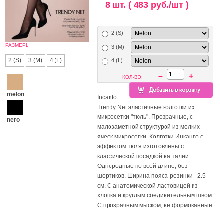
8 шт. ( 483 руб./шт )
2 (S)
РАЗМЕРЫ
3 (M)
2 (S)
3 (M)
4 (L)
4 (L)
–
+
КОЛ-ВО:
melon
Incanto
Trendy Net эластичные колготки из
микросетки "тюль". Прозрачные, с
nero
малозаметной структурой из мелких
ячеек микросетки. Колготки Инканто с
эффектом тюля изготовлены с
классической посадкой на талии.
Однородные по всей длине, без
шортиков. Ширина пояса-резинки - 2.5
см. С анатомической ластовицей из
хлопка и круглым соединительным швом.
С прозрачным мыском, не формованные.