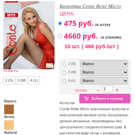
Колготки Conte Rette Micro
ЦЕНА:
за штуку
за упаковку
10 шт. ( 466 руб./шт )
2 (S)
РАЗМЕРЫ
3 (M)
2 (S)
3 (M)
4 (L)
4 (L)
–
+
КОЛ-ВО:
Bianco
Колготки
Conte Rette Micro эластичные колготки в
классическую мелкую сетку, бесшовные -
Bronz
цельно вязанные, произведены без
центрального соединительного шва. В
Natural
растянутом виде сетка с размером