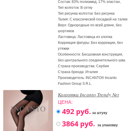
Состав: 83% полиамид, 17% эластан,
Тип колготок: В сетку
Тип рисунка колготок: Без рисунка
Талия: С классической посадкой на талии
Верх: Однородные по всей длине, без
шортиков
Ластовица: Ластовица из хлопка
Коррекция фигуры: Без коррекции, без
утяжки
Особенности: Бесшовная конструкция,
без центрального соединительного шва.
Страна производства: Сербия
Страна бренда: Италия
Производитель: INCANTO® Incanto
Fashion Group S.R.L.
Колготки Incanto Trendy Net
ЦЕНА:
за штуку
за упаковку