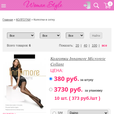
0
Главная
>
КОЛГОТКИ
>
Колготки в сетку
Всего товаров:
6
Показать:
20
|
40
|
100
|
все
Колготки Innamore Microrete
Collant
ЦЕНА:
за штуку
за упаковку
10 шт. ( 373 руб./шт )
S/M