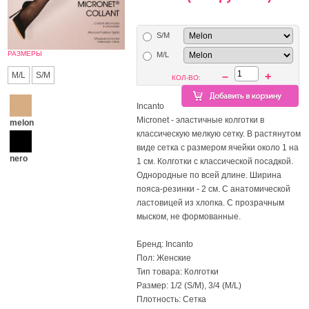
S/M
РАЗМЕРЫ
M/L
M/L
S/M
–
+
КОЛ-ВО:
Incanto
Micronet - эластичные колготки в
melon
классическую мелкую сетку. В растянутом
виде сетка с размером ячейки около 1 на
nero
1 см. Колготки с классической посадкой.
Однородные по всей длине. Ширина
пояса-резинки - 2 см. С анатомической
ластовицей из хлопка. С прозрачным
мыском, не формованные.
Бренд: Incanto
Пол: Женские
Тип товара: Колготки
Размер: 1/2 (S/M), 3/4 (M/L)
Плотность: Сетка