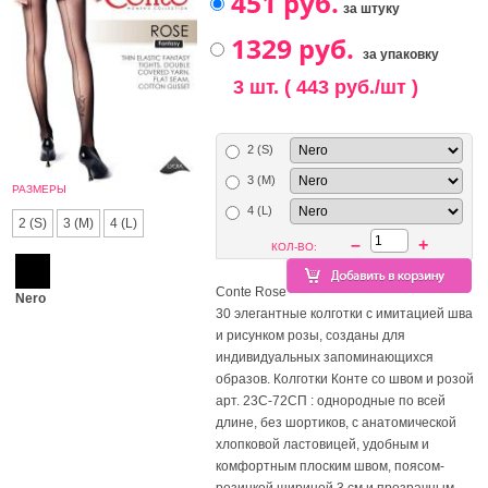
за штуку
за упаковку
3 шт. ( 443 руб./шт )
2 (S)
3 (M)
РАЗМЕРЫ
4 (L)
2 (S)
3 (M)
4 (L)
–
+
КОЛ-ВО:
Conte Rose
Nero
30 элегантные колготки с имитацией шва
и рисунком розы, созданы для
индивидуальных запоминающихся
образов. Колготки Конте со швом и розой
арт. 23С-72СП : однородные по всей
длине, без шортиков, с анатомической
хлопковой ластовицей, удобным и
комфортным плоским швом, поясом-