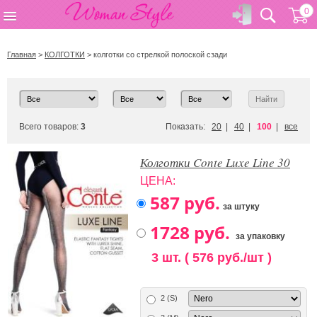
0
Главная
>
КОЛГОТКИ
>
колготки со стрелкой полоской сзади
Всего товаров:
3
Показать:
20
|
40
|
100
|
все
Колготки Conte Luxe Line 30
ЦЕНА:
за штуку
за упаковку
3 шт. ( 576 руб./шт )
2 (S)