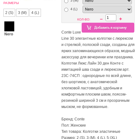
3 (M)
РАЗМЕРЫ
4 (L)
2 (S)
3 (M)
4 (L)
–
+
КОЛ-ВО:
Conte Luxe
Nero
Line 30 элегантные колготки с люрексом
и стрелкой, полоской сзади, созданы для
ярких запоминающихся образов, модный
аксессуар для вечеринки или праздника.
Колготки Люкс Лайн 30 ден Конте с
имитацией шва сзади и люрексом арт.
23С-74СП : однородные по всей длине,
без шортиков, с анатомической
хлопковой ластовицей, удобным и
комфортным плоским швом, поясом-
резинкой шириной 3 см и прозрачным
мыском, не формованные.
Бренд: Conte
Пол: Женские
Тип товара: Колготки эластичные
Размер: 2 (S), 3 (M), 4 (L), 5 (XL)