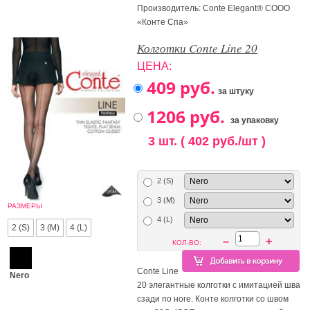
Производитель: Conte Elegant® СООО
«Конте Спа»
Колготки Conte Line 20
ЦЕНА:
за штуку
за упаковку
3 шт. ( 402 руб./шт )
2 (S)
3 (M)
РАЗМЕРЫ
4 (L)
2 (S)
3 (M)
4 (L)
–
+
КОЛ-ВО:
Conte Line
Nero
20 элегантные колготки c имитацией шва
сзади по ноге. Конте колготки со швом