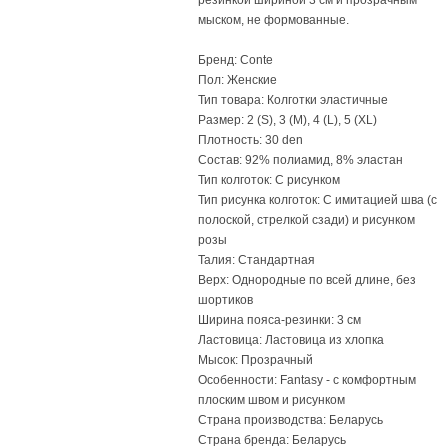
резинкой шириной 3 см и прозрачным
мыском, не формованные.
Бренд: Conte
Пол: Женские
Тип товара: Колготки эластичные
Размер: 2 (S), 3 (M), 4 (L), 5 (XL)
Плотность: 30 den
Состав: 92% полиамид, 8% эластан
Тип колготок: С рисунком
Тип рисунка колготок: С имитацией шва (с
полоской, стрелкой сзади) и рисунком
розы
Талия: Стандартная
Верх: Однородные по всей длине, без
шортиков
Ширина пояса-резинки: 3 см
Ластовица: Ластовица из хлопка
Мысок: Прозрачный
Особенности: Fantasy - c комфортным
плоским швом и рисунком
Страна производства: Беларусь
Страна бренда: Беларусь