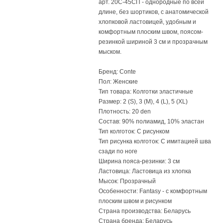
арт. 20С-45СП - однородные по всей
длине, без шортиков, с анатомической
хлопковой ластовицей, удобным и
комфортным плоским швом, поясом-
резинкой шириной 3 см и прозрачным
мыском.
Бренд: Conte
Пол: Женские
Тип товара: Колготки эластичные
Размер: 2 (S), 3 (M), 4 (L), 5 (XL)
Плотность: 20 den
Состав: 90% полиамид, 10% эластан
Тип колготок: С рисунком
Тип рисунка колготок: С имитацией шва
сзади по ноге
Ширина пояса-резинки: 3 см
Ластовица: Ластовица из хлопка
Мысок: Прозрачный
Особенности: Fantasy - c комфортным
плоским швом и рисунком
Страна производства: Беларусь
Страна бренда: Беларусь