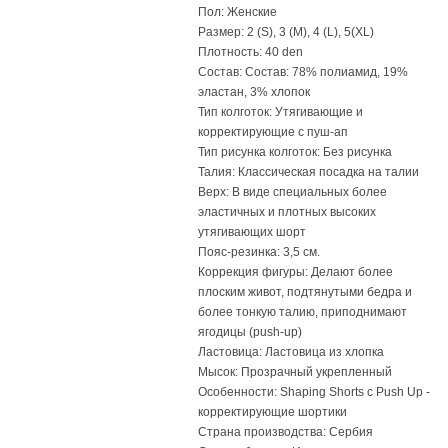
Пол: Женские
Размер: 2 (S), 3 (M), 4 (L), 5(XL)
Плотность: 40 den
Состав: Состав: 78% полиамид, 19%
эластан, 3% хлопок
Тип колготок: Утягивающие и
корректирующие с пуш-ап
Тип рисунка колготок: Без рисунка
Талия: Классическая посадка на талии
Верх: В виде специальных более
эластичных и плотных высоких
утягивающих шорт
Пояс-резинка: 3,5 см.
Коррекция фигуры: Делают более
плоским живот, подтянутыми бедра и
более тонкую талию, приподнимают
ягодицы (push-up)
Ластовица: Ластовица из хлопка
Мысок: Прозрачный укрепленный
Особенности: Shaping Shorts с Push Up -
корректирующие шортики
Страна производства: Сербия