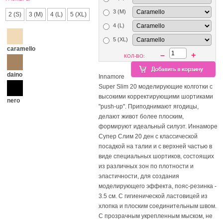
3 (M)
2 (S)
3 (M)
4 (L)
5 (XL)
4 (L)
5 (XL)
caramello
–
+
КОЛ-ВО:
daino
Innamore
Super Slim 20 моделирующие колготки с
высокими корректирующими шортиками
nero
"push-up". Приподнимают ягодицы,
делают живот более плоским,
формируют идеальный силуэт. Иннаморе
Супер Слим 20 ден с классической
посадкой на талии и c верхней частью в
виде специальных шортиков, состоящих
из различных зон по плотности и
эластичности, для создания
моделирующего эффекта, пояс-резинка -
3.5 см. С гигиенической ластовицей из
хлопка и плоским соединительным швом.
С прозрачным укрепленным мыском, не