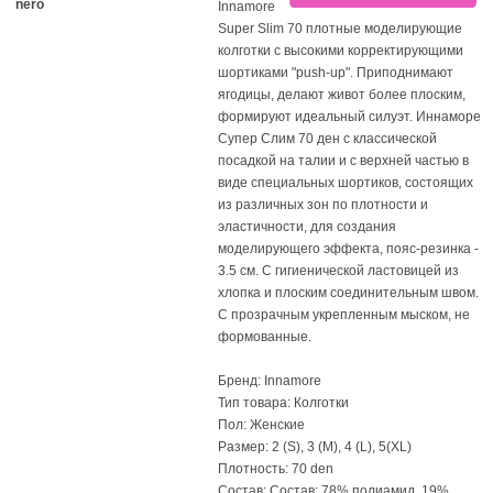
nero
Innamore
Super Slim 70 плотные моделирующие
колготки с высокими корректирующими
шортиками "push-up". Приподнимают
ягодицы, делают живот более плоским,
формируют идеальный силуэт. Иннаморе
Супер Слим 70 ден с классической
посадкой на талии и c верхней частью в
виде специальных шортиков, состоящих
из различных зон по плотности и
эластичности, для создания
моделирующего эффекта, пояс-резинка -
3.5 см. С гигиенической ластовицей из
хлопка и плоским соединительным швом.
С прозрачным укрепленным мыском, не
формованные.
Бренд: Innamore
Тип товара: Колготки
Пол: Женские
Размер: 2 (S), 3 (M), 4 (L), 5(XL)
Плотность: 70 den
Состав: Состав: 78% полиамид, 19%