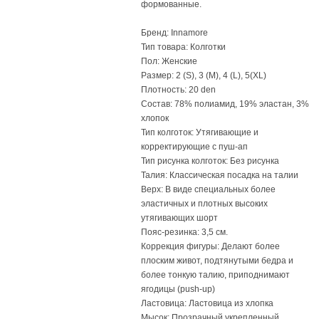
формованные.
Бренд: Innamore
Тип товара: Колготки
Пол: Женские
Размер: 2 (S), 3 (M), 4 (L), 5(XL)
Плотность: 20 den
Состав: 78% полиамид, 19% эластан, 3%
хлопок
Тип колготок: Утягивающие и
корректирующие с пуш-ап
Тип рисунка колготок: Без рисунка
Талия: Классическая посадка на талии
Верх: В виде специальных более
эластичных и плотных высоких
утягивающих шорт
Пояс-резинка: 3,5 см.
Коррекция фигуры: Делают более
плоским живот, подтянутыми бедра и
более тонкую талию, приподнимают
ягодицы (push-up)
Ластовица: Ластовица из хлопка
Мысок: Прозрачный укрепленный