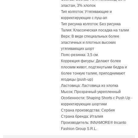
эластан, 3% хлопок
Тип колготок: Утягивающие и
корректирующие с пуш-ап
Тип рисунка колготок: Без рисунка
Талия: Классическая посадка на талии
Верх: В виде специальных более
эластичных и плотных высоких
утягивающих шорт
Пояс-резинка: 3,5 см.
Коррекция фигуры: Делают более
плоским живот, подтянутыми бедра и
более тонкую талию, приподнимают
ягодицы (push-up)
Ластовица: Ластовица из хлопка
Мысок: Прозрачный укрепленный
Особенности: Shaping Shorts с Push Up -
корректирующие шортики
Страна производства: Сербия
Страна бренда: Италия
Производитель: INNAMORE® Incanto
Fashion Group S.R.L.