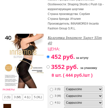
Особенности: Shaping Shorts с Push Up -
корректирующие шортики
Страна производства: Сербия
Страна бренда: Италия
Производитель: INNAMORE® Incanto
Fashion Group S.R.L.
Колготки Innamore Super Slim
40
ЦЕНА:
за штуку
за упаковку
8 шт. ( 444 руб./шт )
2 (S)
РАЗМЕРЫ
3 (M)
2 (S)
3 (M)
4 (L)
5 (XL)
4 (L)