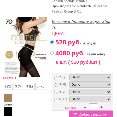
Страна бренда: Италия
Производитель: INNAMORE® Incanto
Fashion Group S.R.L.
Колготки Innamore Super Slim
70
ЦЕНА:
за штуку
за упаковку
8 шт. ( 510 руб./шт )
2 (S)
РАЗМЕРЫ
3 (M)
2 (S)
3 (M)
4 (L)
5 (XL)
4 (L)
5 (XL)
daino
–
+
КОЛ-ВО: