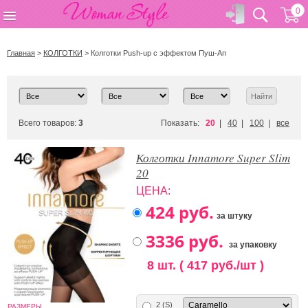
0
Главная
>
КОЛГОТКИ
>
Колготки Push-up с эффектом Пуш-Ап
Всего товаров:
3
Показать:
20
|
40
|
100
|
все
Колготки Innamore Super Slim
20
ЦЕНА:
за штуку
за упаковку
8 шт. ( 417 руб./шт )
2 (S)
РАЗМЕРЫ