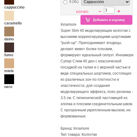
5 (XL)
cappuccino
–
+
КОЛ-ВО:
caramello
Innamore
Super Slim 40 моделирующие колготки с
высокими корректирующими шортиками
daino
"push-up". Приподнимают ягодицы,
делают живот более плоским,
формируют идеальный силуэт. Иннаморе
fumo
Супер Слим 40 ден с классической
посадкой на талии и c верхней частью в
miele
виде специальных шортиков, состоящих
из различных зон по плотности и
эластичности, для создания
nero
моделирующего эффекта, пояс-резинка -
3.5 см. С гигиенической ластовицей из
хлопка и плоским соединительным швом.
С прозрачным укрепленным мыском, не
формованные.
Бренд: Innamore
Тип товара: Колготки