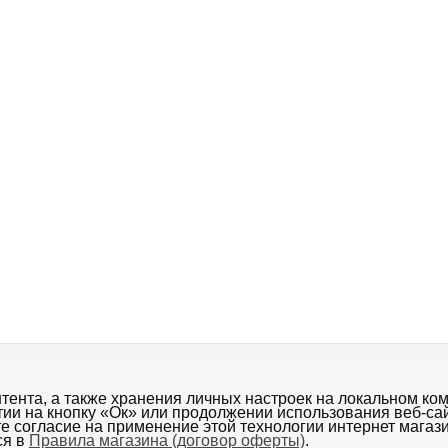
ки, шарфы
Бижутерия
Купальники
Эротическое белье
ента, а также хранения личных настроек на локальном ком
тии на кнопку «Oк» или продолжении использования веб-са
ор оферты)
Размеры
Проверка совместимости браузера
те согласие на применение этой технологии интернет магаз
ся в
Правила магазина (договор оферты)
.