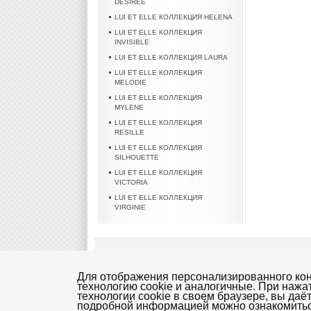
DESIREE
LUI ET ELLE КОЛЛЕКЦИЯ HELENA
LUI ET ELLE КОЛЛЕКЦИЯ
INVISIBLE
LUI ET ELLE КОЛЛЕКЦИЯ LAURA
LUI ET ELLE КОЛЛЕКЦИЯ
MELODIE
LUI ET ELLE КОЛЛЕКЦИЯ
MYLENE
LUI ET ELLE КОЛЛЕКЦИЯ
RESILLE
LUI ET ELLE КОЛЛЕКЦИЯ
SILHOUETTE
LUI ET ELLE КОЛЛЕКЦИЯ
VICTORIA
LUI ET ELLE КОЛЛЕКЦИЯ
VIRGINIE
Колготки
Нижнее белье mia Mia
Плат
Для отображения персонализированного конт
технологию cookie и аналогичные. При нажа
Доставка - Оплата
Правила магазина (догов
технологии cookie в своем браузере, вы даё
подробной информацией можно ознакомить