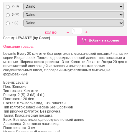
2 (S)
3 (M)
4 (L)
–
+
КОЛ-ВО:
Бренд:
LEVANTE (by Conte)
Описание товара:
Levante Every 20 колготки без шортиков с классической посадкой на талии,
серии Elegant Look. Тонкие, однородные по всей длине - шелковистые и
матовые. Ширина пояса-резинки - 3 см. Колготки Леванте Эвери 20 ден с
гигиенической ластовицей из хлопка и комфортным плоским
соединительным швом, с прозрачным укрепленным мыском, не
формованные.
Бренд: Levante
Пол: Женские
Тип товара: Колготки
Размер: 2 (S), 3 (M), 4 (L)
Плотность: 20 den
Состав: 87% полиамид, 13% эластан
Тип колготок: Классические без шортиков
Тип рисунка колготок: Без рисунка
Талия: Классическая посадка
Верх: Без шортиков, однородные по всей длине
Ластовица: Хлопковая ластовица
Пояс резинка: 3 см.