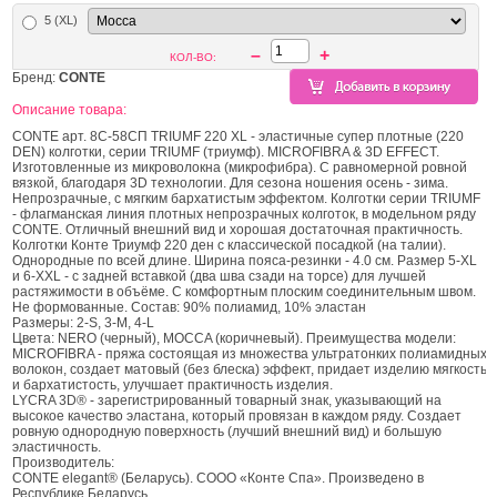
5 (XL)
–
+
КОЛ-ВО:
Бренд:
CONTE
Описание товара:
CONTE арт. 8С-58СП TRIUMF 220 XL - эластичные супер плотные (220
DEN) колготки, серии TRIUMF (триумф). MICROFIBRA & 3D EFFECT.
Изготовленные из микроволокна (микрофибра). С равномерной ровной
вязкой, благодаря 3D технологии. Для сезона ношения осень - зима.
Непрозрачные, с мягким бархатистым эффектом. Колготки серии TRIUMF
- флагманская линия плотных непрозрачных колготок, в модельном ряду
CONTE. Отличный внешний вид и хорошая достаточная практичность.
Колготки Конте Триумф 220 ден с классической посадкой (на талии).
Однородные по всей длине. Ширина пояса-резинки - 4.0 см. Размер 5-XL
и 6-XXL - с задней вставкой (два шва сзади на торсе) для лучшей
растяжимости в объёме. С комфортным плоским соединительным швом.
Не формованные. Состав: 90% полиамид, 10% эластан
Размеры: 2-S, 3-M, 4-L
Цвета: NERO (черный), MOCCA (коричневый). Преимущества модели:
MICROFIBRA - пряжа состоящая из множества ультратонких полиамидных
волокон, создает матовый (без блеска) эффект, придает изделию мягкость
и бархатистость, улучшает практичность изделия.
LYCRA 3D® - зарегистрированный товарный знак, указывающий на
высокое качество эластана, который провязан в каждом ряду. Создает
ровную однородную поверхность (лучший внешний вид) и большую
эластичность.
Производитель:
CONTE elegant® (Беларусь). СООО «Конте Спа». Произведено в
Республике Беларусь.