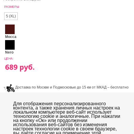
РАЗМЕРЫ
5 (XL)
Mocca
Nero
ЦЕНА:
Доставка по Москве и Подмосковью до 15 км от МКАД – бесплатно
при покупке от 4000р. Доставка в течении 2х – 3х рабочих дней.
Для отображения персонализированного
контента, а также хранения личных настроек на
локальном компьютере веб-сайт использует
технологию cookie и аналогичные. При нажатии
на кнопку «Oк» или продолжении
использования веб-сайтов без изменения
настроек технологии cookie в своем браузере,
Колготки
Нижнее белье mia Mia
Платки, шарфы
вы даёте согласие на применение этой