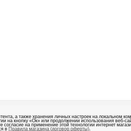
ки, шарфы
Бижутерия
Купальники
Эротическое белье
ента, а также хранения личных настроек на локальном ком
тии на кнопку «Oк» или продолжении использования веб-са
ор оферты)
Размеры
Проверка совместимости браузера
те согласие на применение этой технологии интернет магаз
ся в
Правила магазина (договор оферты)
.