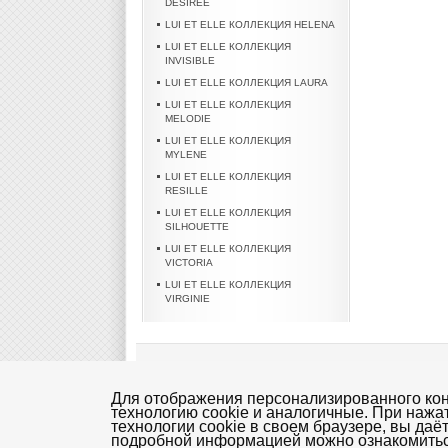
DESIREE
LUI ET ELLE КОЛЛЕКЦИЯ HELENA
LUI ET ELLE КОЛЛЕКЦИЯ
INVISIBLE
LUI ET ELLE КОЛЛЕКЦИЯ LAURA
LUI ET ELLE КОЛЛЕКЦИЯ
MELODIE
LUI ET ELLE КОЛЛЕКЦИЯ
MYLENE
LUI ET ELLE КОЛЛЕКЦИЯ
RESILLE
LUI ET ELLE КОЛЛЕКЦИЯ
SILHOUETTE
LUI ET ELLE КОЛЛЕКЦИЯ
VICTORIA
LUI ET ELLE КОЛЛЕКЦИЯ
VIRGINIE
Колготки
Нижнее белье mia Mia
Плат
Для отображения персонализированного конт
технологию cookie и аналогичные. При нажа
Доставка - Оплата
Правила магазина (догов
технологии cookie в своем браузере, вы даё
подробной информацией можно ознакомить