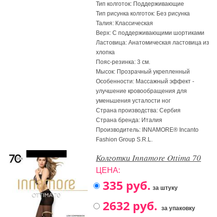
Тип колготок: Поддерживающие
Тип рисунка колготок: Без рисунка
Талия: Классическая
Верх: С поддерживающими шортиками
Ластовица: Анатомическая ластовица из
хлопка
Пояс-резинка: 3 см.
Мысок: Прозрачный укрепленный
Особенности: Массажный эффект -
улучшение кровообращения для
уменьшения усталости ног
Страна производства: Сербия
Страна бренда: Италия
Производитель: INNAMORE® Incanto
Fashion Group S.R.L.
Колготки Innamore Ottima 70
ЦЕНА:
за штуку
за упаковку