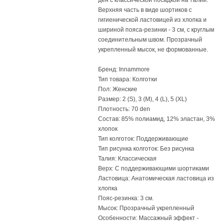
ден с классической посадкой на талии.
Верхняя часть в виде шортиков с
гигиенической ластовицей из хлопка и
шириной пояса-резинки - 3 см, с круглым
соединительным швом. Прозрачный
укрепленный мысок, не формованные.
Бренд: Innammore
Тип товара: Колготки
Пол: Женские
Размер: 2 (S), 3 (M), 4 (L), 5 (XL)
Плотность: 70 den
Состав: 85% полиамид, 12% эластан, 3%
хлопок
Тип колготок: Поддерживающие
Тип рисунка колготок: Без рисунка
Талия: Классическая
Верх: С поддерживающими шортиками
Ластовица: Анатомическая ластовица из
хлопка
Пояс-резинка: 3 см.
Мысок: Прозрачный укрепленный
Особенности: Массажный эффект -