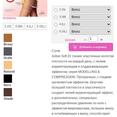
2 (S)
3 (M)
РАЗМЕРЫ
4 (L)
2 (S)
3 (M)
4 (L)
5 (XL)
5 (XL)
–
+
КОЛ-ВО:
Bronz
Conte
Active Soft 20 тонкие эластичные колготки
Grafit
плотности на каждый день, с легким
корректирующим и поддерживающим
Natural
эффектом, серия MODELLING &
COMPRESSION. Прозрачные, с гладким
шелковистым эффектом. Шортики
Nero
большей плотности и эластичности
создают легкий корректирующий эффект,
и дополнительно, специально
Shade
распределённое давление по ноге с
эффектом микромассажа, большее внизу
и ослабевающее к верху, способствуют