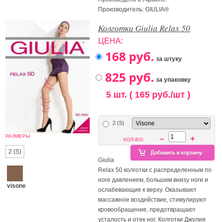
Производитель: GIULIA®
Колготки Giulia Relax 50
ЦЕНА:
за штуку
за упаковку
5 шт. ( 165 руб./шт )
2 (S)
РАЗМЕРЫ
–
+
КОЛ-ВО:
2 (S)
Giulia
Relax 50 колготки с распределенным по
ноге давлением, большим внизу ноги и
visone
ослабевающие к верху. Оказывают
массажное воздействие, стимулируют
кровообращение, предотвращают
усталость и отек ног. Колготки Джулия