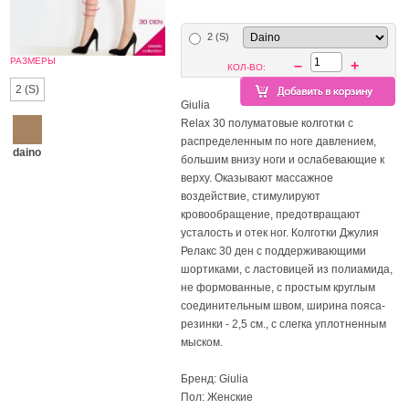
2 (S)
РАЗМЕРЫ
–
+
КОЛ-ВО:
2 (S)
Giulia
Relax 30 полуматовые колготки с
распределенным по ноге давлением,
daino
большим внизу ноги и ослабевающие к
верху. Оказывают массажное
воздействие, стимулируют
кровообращение, предотвращают
усталость и отек ног. Колготки Джулия
Релакс 30 ден с поддерживающими
шортиками, с ластовицей из полиамида,
не формованные, с простым круглым
соединительным швом, ширина пояса-
резинки - 2,5 см., с слегка уплотненным
мыском.
Бренд: Giulia
Пол: Женские