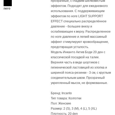
прозрачные, с гладким шелковистым
эффектом. Подходят для ежедневного
nero
использования. С поддерживающим
эффектом по ноге LIGHT SUPPORT
EFFECT специально распределённое
давление - большее внизу и
ослабевающее к верху. Распределенное
по ноге давление и легкий массажный
эффект стимулируют кровообращение,
предотвращая усталость.
Модель Инканто Актив Боди 20 ден с
классической посадкой на талии.
Верхняя часть в виде шортиков с
гигиенической ластовицей из хлопка и
шириной пояса-резинки - 3 см, с круглым
соединительным швом. Прозрачный
укрепленный мысок, не формованные.
Бренд: Incanto
Тип товара: Колготки
Пол: Женские
Размер: 2 (S), 3 (M), 4 (L), 5 (XL)
Плотность: 20 den