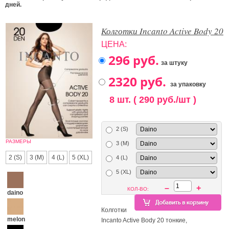
дней.
Колготки Incanto Active Body 20
ЦЕНА:
за штуку
за упаковку
8 шт. ( 290 руб./шт )
2 (S)
РАЗМЕРЫ
3 (M)
2 (S)
3 (M)
4 (L)
5 (XL)
4 (L)
5 (XL)
–
+
КОЛ-ВО:
daino
Колготки
melon
Incanto Active Body 20 тонкие,