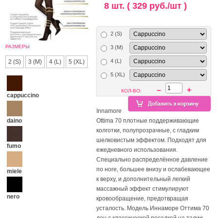
8 шт. ( 329 руб./шт )
2 (S)
РАЗМЕРЫ
3 (M)
4 (L)
2 (S)
3 (M)
4 (L)
5 (XL)
5 (XL)
–
+
КОЛ-ВО:
cappuccino
Innamore
daino
Ottima 70 плотные поддерживающие
колготки, полупрозрачные, с гладким
шелковистым эффектом. Подходят для
fumo
ежедневного использования.
Специально распределённое давление
по ноге, большее внизу и ослабевающее
miele
к верху, и дополнительный легкий
массажный эффект стимулируют
nero
кровообращение, предотвращая
усталость. Модель Иннаморе Оттима 70