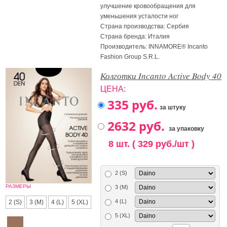
улучшение кровообращения для
уменьшения усталости ног
Страна производства: Сербия
Страна бренда: Италия
Производитель: INNAMORE® Incanto
Fashion Group S.R.L.
Колготки Incanto Active Body 40
ЦЕНА:
за штуку
за упаковку
8 шт. ( 329 руб./шт )
2 (S)
РАЗМЕРЫ
3 (M)
4 (L)
2 (S)
3 (M)
4 (L)
5 (XL)
5 (XL)