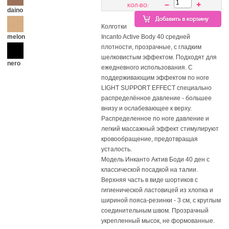
–
+
КОЛ-ВО:
daino
Колготки
melon
Incanto Active Body 40 средней
плотности, прозрачные, с гладким
шелковистым эффектом. Подходят для
nero
ежедневного использования. С
поддерживающим эффектом по ноге
LIGHT SUPPORT EFFECT специально
распределённое давление - большее
внизу и ослабевающее к верху.
Распределенное по ноге давление и
легкий массажный эффект стимулируют
кровообращение, предотвращая
усталость.
Модель Инканто Актив Боди 40 ден с
классической посадкой на талии.
Верхняя часть в виде шортиков с
гигиенической ластовицей из хлопка и
шириной пояса-резинки - 3 см, с круглым
соединительным швом. Прозрачный
укрепленный мысок, не формованные.