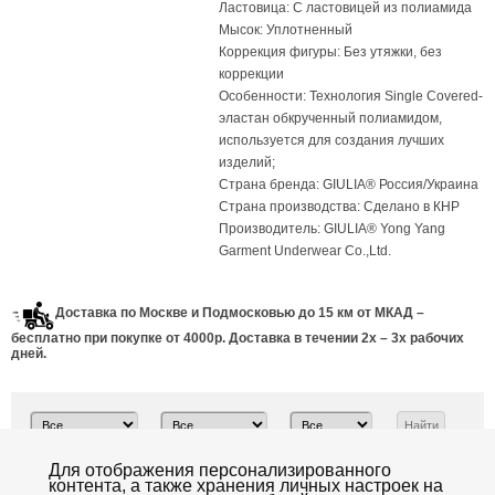
Ластовица: С ластовицей из полиамида
Мысок: Уплотненный
Коррекция фигуры: Без утяжки, без
коррекции
Особенности: Технология Single Covered-
эластан обкрученный полиамидом,
используется для создания лучших
изделий;
Страна бренда: GIULIA® Россия/Украина
Страна производства: Сделано в КНР
Производитель: GIULIA® Yong Yang
Garment Underwear Co.,Ltd.
Доставка по Москве и Подмосковью до 15 км от МКАД –
бесплатно при покупке от 4000р. Доставка в течении 2х – 3х рабочих
дней.
Всего товаров:
Для отображения персонализированного
8
Показать:
20
|
40
|
100
|
все
контента, а также хранения личных настроек на