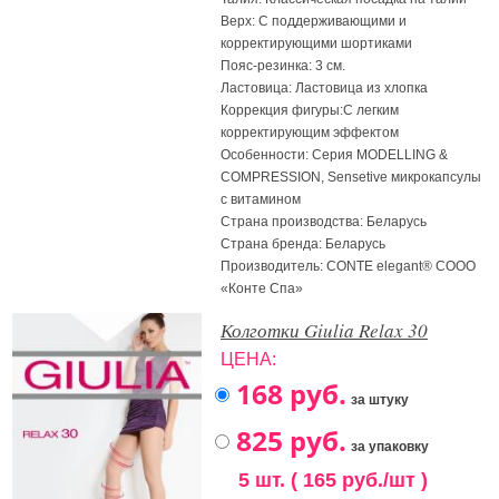
Верх: С поддерживающими и
корректирующими шортиками
Пояс-резинка: 3 см.
Ластовица: Ластовица из хлопка
Коррекция фигуры:С легким
корректирующим эффектом
Особенности: Серия MODELLING &
COMPRESSION, Sensetive микрокапсулы
с витамином
Страна производства: Беларусь
Страна бренда: Беларусь
Производитель: CONTE elegant® СООО
«Конте Спа»
Колготки Giulia Relax 30
ЦЕНА:
за штуку
за упаковку
5 шт. ( 165 руб./шт )