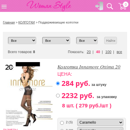
0
Главная
>
КОЛГОТКИ
>
Поддерживающие колготки
Всего товаров:
8
Показать:
20
|
40
|
100
|
все
Колготки Innamore Ottima 20
ЦЕНА:
за штуку
за упаковку
8 шт. ( 279 руб./шт )
2 (S)
РАЗМЕРЫ