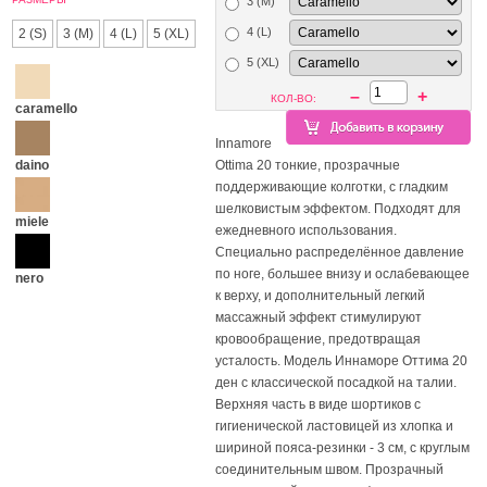
3 (M)
4 (L)
2 (S)
3 (M)
4 (L)
5 (XL)
5 (XL)
–
+
КОЛ-ВО:
caramello
Innamore
daino
Ottima 20 тонкие, прозрачные
поддерживающие колготки, с гладким
шелковистым эффектом. Подходят для
miele
ежедневного использования.
Специально распределённое давление
по ноге, большее внизу и ослабевающее
nero
к верху, и дополнительный легкий
массажный эффект стимулируют
кровообращение, предотвращая
усталость. Модель Иннаморе Оттима 20
ден с классической посадкой на талии.
Верхняя часть в виде шортиков с
гигиенической ластовицей из хлопка и
шириной пояса-резинки - 3 см, с круглым
соединительным швом. Прозрачный