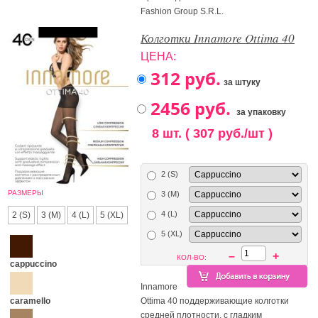
Fashion Group S.R.L.
Колготки Innamore Ottima 40
ЦЕНА:
за штуку
за упаковку
8 шт. ( 307 руб./шт )
2 (S)
РАЗМЕРЫ
3 (M)
4 (L)
2 (S)
3 (M)
4 (L)
5 (XL)
5 (XL)
–
+
КОЛ-ВО:
cappuccino
Innamore
caramello
Ottima 40 поддерживающие колготки
средней плотности, с гладким