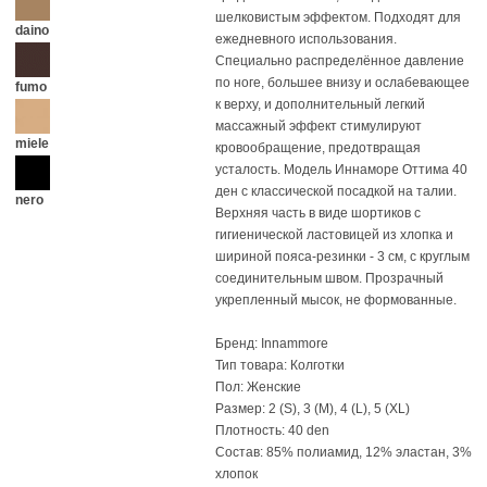
шелковистым эффектом. Подходят для
daino
ежедневного использования.
Специально распределённое давление
по ноге, большее внизу и ослабевающее
fumo
к верху, и дополнительный легкий
массажный эффект стимулируют
miele
кровообращение, предотвращая
усталость. Модель Иннаморе Оттима 40
ден с классической посадкой на талии.
nero
Верхняя часть в виде шортиков с
гигиенической ластовицей из хлопка и
шириной пояса-резинки - 3 см, с круглым
соединительным швом. Прозрачный
укрепленный мысок, не формованные.
Бренд: Innammore
Тип товара: Колготки
Пол: Женские
Размер: 2 (S), 3 (M), 4 (L), 5 (XL)
Плотность: 40 den
Состав: 85% полиамид, 12% эластан, 3%
хлопок